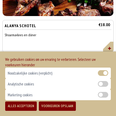
€18.00
ALANYA SCHOTEL
Shoarmavlees en döner
€19.00
MIX SCHOTEL
We gebruiken cookies om uw ervaring te verbeteren. Selecteer uw
voorkeuren hieronder
Shoarmavlees kipfilet varkenshaas champignons paprika en ui
Noodzakelijke cookies (verplicht)
Analytische cookies
€18.50
ROMA SCHOTEL
Marketing cookies
Shoarmavlees kipfilet champignons paprika en ui
Totaal
ALLES ACCEPTEREN
VOORKEUREN OPSLAAN
Bezorgen
Afhalen
0
€0,00