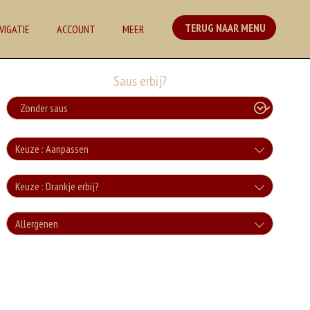
TERUG NAAR MENU
VIGATIE
ACCOUNT
MEER
Saus erbij?
Keuze : Aanpassen
Zonder groente
Keuze : Drankje erbij?
+0.00
Cola
Allergenen
Zonder sla
+€3.00
+0.00
Geen aangegeven allergenen.
Cola Zero
+€3.00