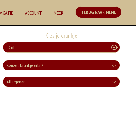
TERUG NAAR MENU
VIGATIE
ACCOUNT
MEER
Kies je drankje
Keuze : Drankje erbij?
Cola
Allergenen
+€3.00
Geen aangegeven allergenen.
Cola Zero
+€3.00
Fanta
+€3.00