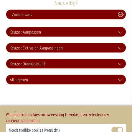
Saus erbij?
Keuze : Aanpassen
Zonder groente
Keuze : Extras en Aanpassingen
+0.00
Kaas
Keuze : Drankje erbij?
Zonder sla
+€2.50
Cola
+0.00
Allergenen
Zonder groente
+€3.00
+0.00
Geen aangegeven allergenen.
Cola Zero
Zonder kaas
+€3.00
We gebruiken cookies om uw ervaring te verbeteren. Selecteer uw
+0.00
Fanta
voorkeuren hieronder
Noodzakelijke cookies (verplicht)
+€3.00