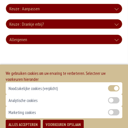
Keuze : Aanpassen
Zonder groente
Keuze : Drankje erbij?
+0.00
Cola
Allergenen
Zonder sla
+€3.00
+0.00
Geen aangegeven allergenen.
Cola Zero
+€3.00
We gebruiken cookies om uw ervaring te verbeteren. Selecteer uw
Fanta
voorkeuren hieronder
Noodzakelijke cookies (verplicht)
+€3.00
Fanta Cassis
Analytische cookies
+€3.50
Marketing cookies
Sprite
ALLES ACCEPTEREN
VOORKEUREN OPSLAAN
TOEVOEGEN
+€3.00