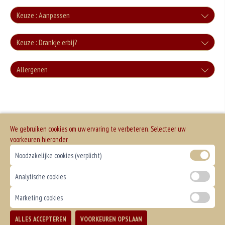
Keuze : Aanpassen
Zonder groente
Keuze : Drankje erbij?
+0.00
Cola
Allergenen
Zonder sla
+€3.00
+0.00
Geen aangegeven allergenen.
Cola Zero
+€3.00
We gebruiken cookies om uw ervaring te verbeteren. Selecteer uw
Fanta
voorkeuren hieronder
Noodzakelijke cookies (verplicht)
+€3.00
Fanta Cassis
Analytische cookies
+€3.50
Marketing cookies
Sprite
ALLES ACCEPTEREN
VOORKEUREN OPSLAAN
TOEVOEGEN
+€3.00