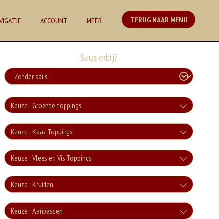
TERUG NAAR MENU
VIGATIE
ACCOUNT
MEER
Saus erbij?
Keuze : Groente toppings
tomaat
Keuze : Kaas Toppings
+€2.00
kaas
Keuze : Vlees en Vis Toppings
tomatensaus
+€2.50
ham
+€2.00
Keuze : Kruiden
mozzarella
komkommer
+€3.00
oregano
+€2.50
Keuze : Aanpassen
salami
+€2.00