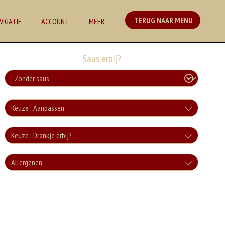
TERUG NAAR MENU
VIGATIE
ACCOUNT
MEER
Saus erbij?
Keuze : Aanpassen
Zonder groente
Keuze : Drankje erbij?
+0.00
Cola
Allergenen
Zonder sla
+€3.00
+0.00
Geen aangegeven allergenen.
Cola Zero
+€3.00