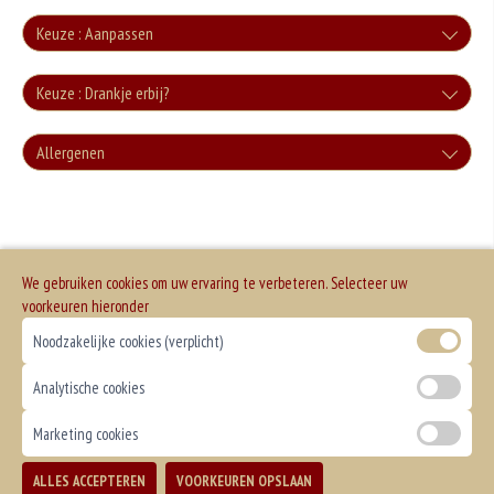
Keuze : Aanpassen
Zonder groente
Keuze : Drankje erbij?
+0.00
Cola
Allergenen
Zonder sla
+€3.00
+0.00
Geen aangegeven allergenen.
Cola Zero
+€3.00
We gebruiken cookies om uw ervaring te verbeteren. Selecteer uw
Fanta
voorkeuren hieronder
Noodzakelijke cookies (verplicht)
+€3.00
Fanta Cassis
Analytische cookies
+€3.50
Marketing cookies
Sprite
ALLES ACCEPTEREN
VOORKEUREN OPSLAAN
TOEVOEGEN
+€3.00