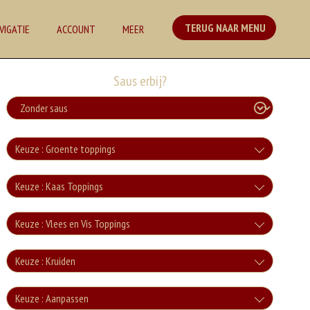
TERUG NAAR MENU
VIGATIE
ACCOUNT
MEER
Saus erbij?
Keuze : Groente toppings
tomaat
Keuze : Kaas Toppings
+€2.00
kaas
Keuze : Vlees en Vis Toppings
tomatensaus
+€2.50
ham
+€2.00
Keuze : Kruiden
mozzarella
komkommer
+€3.00
oregano
+€2.50
Keuze : Aanpassen
salami
+€2.00