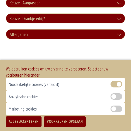
Keuze : Aanpassen
Zonder groente
Keuze : Drankje erbij?
+0.00
Cola
Allergenen
Zonder sla
+€3.00
+0.00
Geen aangegeven allergenen.
Cola Zero
+€3.00
We gebruiken cookies om uw ervaring te verbeteren. Selecteer uw
Fanta
voorkeuren hieronder
Noodzakelijke cookies (verplicht)
+€3.00
Fanta Cassis
Analytische cookies
+€3.50
Marketing cookies
Sprite
ALLES ACCEPTEREN
VOORKEUREN OPSLAAN
TOEVOEGEN
+€3.00
Chocomelk