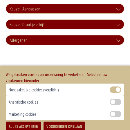
Keuze : Aanpassen
Zonder groente
Keuze : Drankje erbij?
+0.00
Cola
Allergenen
Zonder sla
+€3.00
+0.00
Geen aangegeven allergenen.
Cola Zero
+€3.00
We gebruiken cookies om uw ervaring te verbeteren. Selecteer uw
Fanta
voorkeuren hieronder
Noodzakelijke cookies (verplicht)
+€3.00
Fanta Cassis
Analytische cookies
+€3.50
Marketing cookies
Sprite
ALLES ACCEPTEREN
VOORKEUREN OPSLAAN
TOEVOEGEN
+€3.00