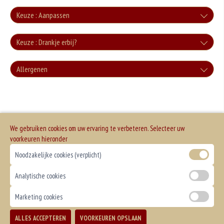
Keuze : Aanpassen
Zonder groente
Keuze : Drankje erbij?
+0.00
Cola
Allergenen
Zonder sla
+€3.00
+0.00
Geen aangegeven allergenen.
Cola Zero
+€3.00
We gebruiken cookies om uw ervaring te verbeteren. Selecteer uw
Fanta
voorkeuren hieronder
Noodzakelijke cookies (verplicht)
+€3.00
Fanta Cassis
Analytische cookies
+€3.50
Marketing cookies
Sprite
ALLES ACCEPTEREN
VOORKEUREN OPSLAAN
TOEVOEGEN
+€3.00