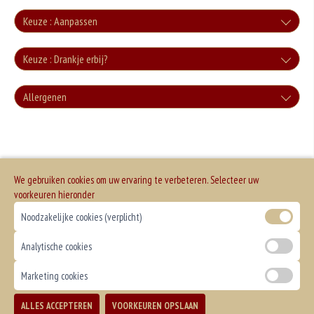
Keuze : Aanpassen
Zonder groente
Keuze : Drankje erbij?
+0.00
Cola
Allergenen
Zonder sla
+€3.00
+0.00
Geen aangegeven allergenen.
Cola Zero
+€3.00
We gebruiken cookies om uw ervaring te verbeteren. Selecteer uw
Fanta
voorkeuren hieronder
Noodzakelijke cookies (verplicht)
+€3.00
Fanta Cassis
Analytische cookies
+€3.50
Marketing cookies
Sprite
ALLES ACCEPTEREN
VOORKEUREN OPSLAAN
TOEVOEGEN
+€3.00