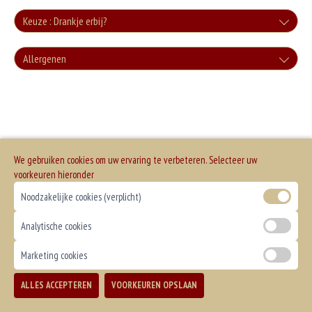
Keuze : Drankje erbij?
Cola
Allergenen
+€3.00
Geen aangegeven allergenen.
Cola Zero
+€3.00
Fanta
We gebruiken cookies om uw ervaring te verbeteren. Selecteer uw
voorkeuren hieronder
+€3.00
Fanta Cassis
Noodzakelijke cookies (verplicht)
Analytische cookies
+€3.50
Sprite
Marketing cookies
+€3.00
ALLES ACCEPTEREN
VOORKEUREN OPSLAAN
Chocomelk
TOEVOEGEN