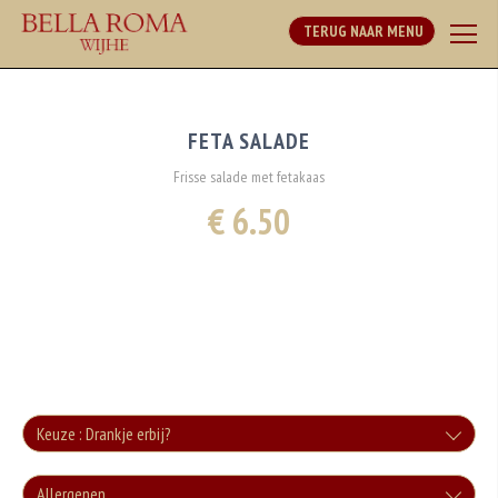
TERUG NAAR MENU
FETA SALADE
Frisse salade met fetakaas
€ 6.50
Keuze : Drankje erbij?
Cola
Allergenen