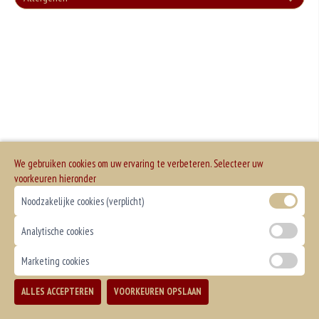
+€3.00
Geen aangegeven allergenen.
Cola Zero
+€3.00
Fanta
+€3.00
Fanta Cassis
We gebruiken cookies om uw ervaring te verbeteren. Selecteer uw
+€3.50
voorkeuren hieronder
Sprite
Noodzakelijke cookies (verplicht)
+€3.00
Analytische cookies
Chocomelk
Marketing cookies
+€3.50
Fristi
ALLES ACCEPTEREN
VOORKEUREN OPSLAAN
TOEVOEGEN
+€3.50