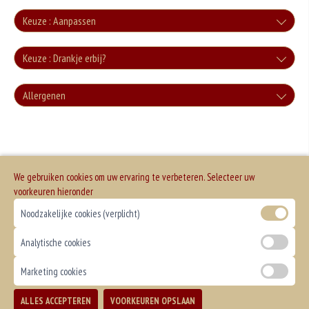
Keuze : Aanpassen
Zonder groente
Keuze : Drankje erbij?
+0.00
Cola
Allergenen
Zonder sla
+€3.00
+0.00
Geen aangegeven allergenen.
Cola Zero
+€3.00
We gebruiken cookies om uw ervaring te verbeteren. Selecteer uw
Fanta
voorkeuren hieronder
Noodzakelijke cookies (verplicht)
+€3.00
Fanta Cassis
Analytische cookies
+€3.50
Marketing cookies
Sprite
ALLES ACCEPTEREN
VOORKEUREN OPSLAAN
TOEVOEGEN
+€3.00