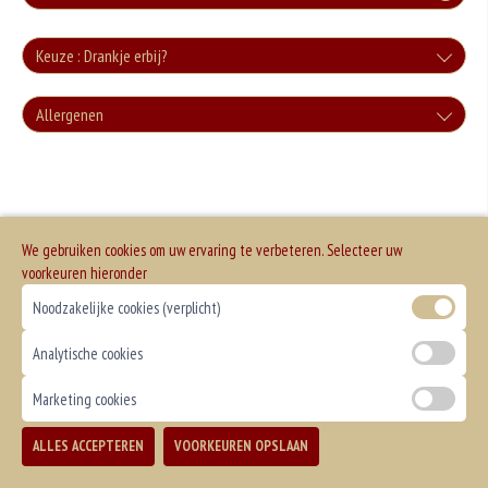
Keuze : Drankje erbij?
Cola
Allergenen
+€3.00
Geen aangegeven allergenen.
Cola Zero
+€3.00
We gebruiken cookies om uw ervaring te verbeteren. Selecteer uw
Fanta
voorkeuren hieronder
+€3.00
Noodzakelijke cookies (verplicht)
Fanta Cassis
Analytische cookies
+€3.50
Marketing cookies
Sprite
ALLES ACCEPTEREN
VOORKEUREN OPSLAAN
+€3.00
TOEVOEGEN
Chocomelk