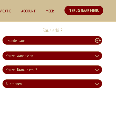
TERUG NAAR MENU
VIGATIE
ACCOUNT
MEER
Saus erbij?
Keuze : Aanpassen
Zonder groente
Keuze : Drankje erbij?
+0.00
Cola
Allergenen
Zonder sla
+€3.00
+0.00
Geen aangegeven allergenen.
Cola Zero
+€3.00